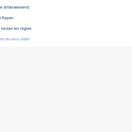
e (littéralement)
im Rayan
 toutes les règles
s les jeux vidéo
us choquant de Rockstar ? - Le scandale BULLY
e plus moche de Steam
du RÊVE tourne au CAUCHEMAR
pendant 8 heures
it… à tort
umiliés par un jeu vidéo
ire - Final Fantasy 8
ti un empire - Age of Empires