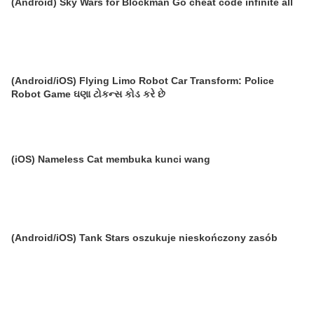
(Android) Sky Wars for Blockman Go cheat code infinite all
(Android/iOS) Flying Limo Robot Car Transform: Police
Robot Game ઘણા ટોકન્સ કોડ કરે છે
(iOS) Nameless Cat membuka kunci wang
(Android/iOS) Tank Stars oszukuje nieskończony zasób