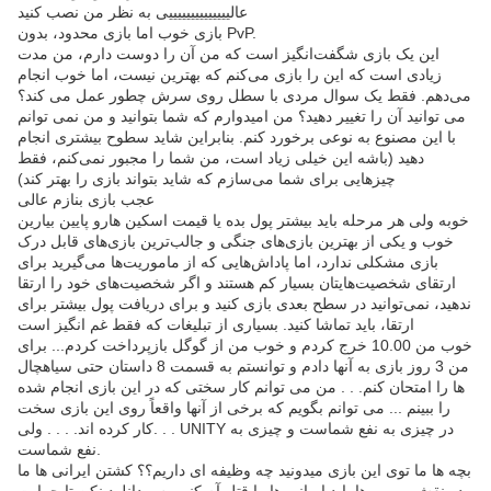
عالییییییییییییییی به نظر من نصب کنید
بازی خوب اما بازی محدود، بدون PvP.
این یک بازی شگفت‌انگیز است که من آن را دوست دارم، من مدت
زیادی است که این را بازی می‌کنم که بهترین نیست، اما خوب انجام
می‌دهم. فقط یک سوال مردی با سطل روی سرش چطور عمل می کند؟
می توانید آن را تغییر دهید؟ من امیدوارم که شما بتوانید و من نمی توانم
با این مصنوع به نوعی برخورد کنم. بنابراین شاید سطوح بیشتری انجام
دهید (باشه این خیلی زیاد است، من شما را مجبور نمی‌کنم، فقط
چیزهایی برای شما می‌سازم که شاید بتواند بازی را بهتر کند)
عجب بازی بنازم عالی
خوبه ولی هر مرحله باید بیشتر پول بده یا قیمت اسکین هارو پایین بیارین
خوب و یکی از بهترین بازی‌های جنگی و جالب‌ترین بازی‌های قابل درک
بازی مشکلی ندارد، اما پاداش‌هایی که از ماموریت‌ها می‌گیرید برای
ارتقای شخصیت‌هایتان بسیار کم هستند و اگر شخصیت‌های خود را ارتقا
ندهید، نمی‌توانید در سطح بعدی بازی کنید و برای دریافت پول بیشتر برای
ارتقا، باید تماشا کنید. بسیاری از تبلیغات که فقط غم انگیز است
خوب من 10.00 خرج کردم و خوب من از گوگل بازپرداخت کردم... برای
من 3 روز بازی به آنها دادم و توانستم به قسمت 8 داستان حتی سیاهچال
ها را امتحان کنم. . . من می توانم کار سختی که در این بازی انجام شده
را ببینم ... می توانم بگویم که برخی از آنها واقعاً روی این بازی سخت
کار کرده اند. . . . ولی. . . UNITY در چیزی به نفع شماست و چیزی به
نفع شماست.
بچه ها ما توی این بازی میدونید چه وظیفه ای داریم؟؟ کشتن ایرانی ها ما