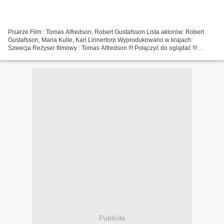
Pisarze Film : Tomas Alfredson, Robert Gustafsson Lista aktorów: Robert
Gustafsson, Maria Kulle, Karl Linnertorp Wyprodukowano w krajach:
Szwecja Reżyser filmowy : Tomas Alfredson !!! Połączyć do oglądać !!!
(2004) Cztery odcienie brązu Rok : 2004 Czas...
Publicité