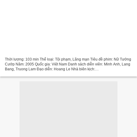
Thời lượng: 103 min Thể loại: Tội phạm, Lãng mạn Tiêu đề phim: Nữ Tướng
Cướp Năm: 2005 Quốc gia: Việt Nam Danh sách diễn viên: Minh Anh, Lang
Bang, Truong Lam Đạo diễn: Hoang Le Nhà biên kịch:
^^^^^^^^^^^^^^^^^^^^^^^^^^^^^^^^^ ### Nhấp vào liên kết Nữ...