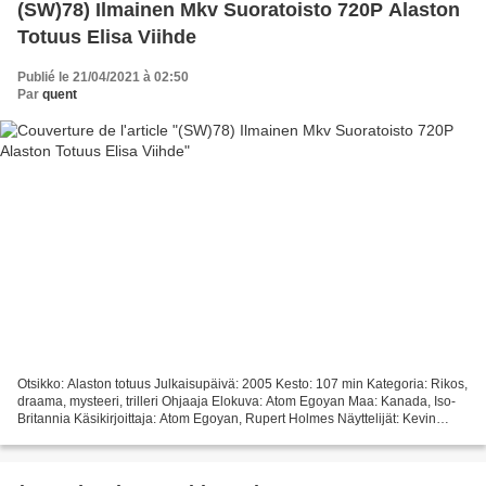
(SW)78) Ilmainen Mkv Suoratoisto 720P Alaston
Totuus Elisa Viihde
Publié le 21/04/2021 à 02:50
Par
quent
Otsikko: Alaston totuus Julkaisupäivä: 2005 Kesto: 107 min Kategoria: Rikos,
draama, mysteeri, trilleri Ohjaaja Elokuva: Atom Egoyan Maa: Kanada, Iso-
Britannia Käsikirjoittaja: Atom Egoyan, Rupert Holmes Näyttelijät: Kevin
Bacon, Colin Firth, Alison Lohman...