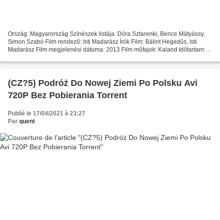
Ország: Magyarország Színészek listája: Dóra Sztarenki, Bence Mátyássy,
Simon Szabó Film rendező: Isti Madarász Írók Film: Bálint Hegedûs, Isti
Madarász Film megjelenési dátuma: 2013 Film műfajok: Kaland Időtartam:
55 min Cím film: A legyőzhetetlenek...
(CZ?5) Podróż Do Nowej Ziemi Po Polsku Avi
720P Bez Pobierania Torrent
Publié le 17/04/2021 à 23:27
Par
quent