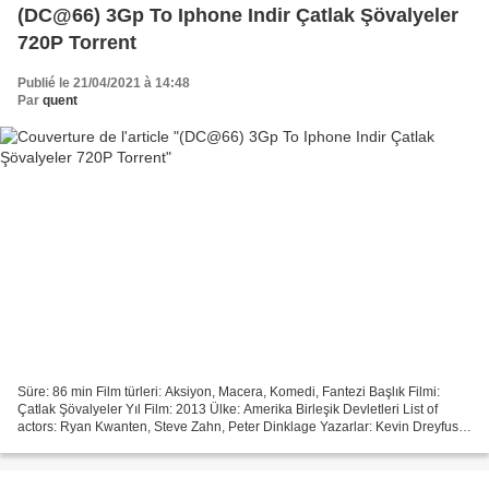
(DC@66) 3Gp To Iphone Indir Çatlak Şövalyeler
720P Torrent
Publié le 21/04/2021 à 14:48
Par
quent
Süre: 86 min Film türleri: Aksiyon, Macera, Komedi, Fantezi Başlık Filmi:
Çatlak Şövalyeler Yıl Film: 2013 Ülke: Amerika Birleşik Devletleri List of
actors: Ryan Kwanten, Steve Zahn, Peter Dinklage Yazarlar: Kevin Dreyfuss,
Matt Wall Yönetmen: Joe Lynch...