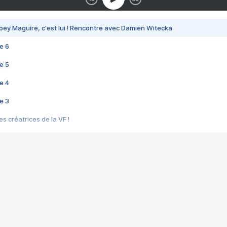
bey Maguire, c'est lui ! Rencontre avec Damien Witecka
e 6
e 5
e 4
e 3
s créatrices de la VF !
e 2
e 1
e Mektoub My Love arrive enfin ! Rencontre avec Shaïn Boumedine et Sal
i : après Toni en famille
elle réalise le bouleversant Dites lui que je l'aime