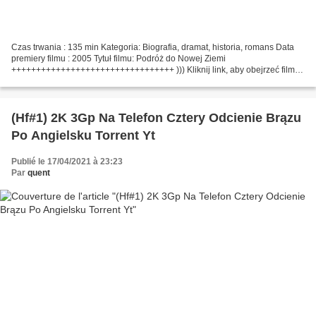
Czas trwania : 135 min Kategoria: Biografia, dramat, historia, romans Data
premiery filmu : 2005 Tytuł filmu: Podróż do Nowej Ziemi
+++++++++++++++++++++++++++++++++ ))) Kliknij link, aby obejrzeć film
Podróż do Nowej Ziemi +++++++++++++++++++++++++++++++++...
(Hf#1) 2K 3Gp Na Telefon Cztery Odcienie Brązu
Po Angielsku Torrent Yt
Publié le 17/04/2021 à 23:23
Par
quent