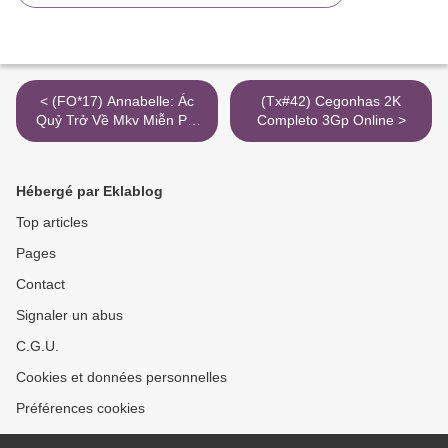
< (FO*17) Annabelle: Ác
(Tx#42) Cegonhas 2K
Quỷ Trở Về Mkv Miễn Phí
Completo 3Gp Online >
1080P Trực Tiếp
Hébergé par Eklablog
Top articles
Pages
Contact
Signaler un abus
C.G.U.
Cookies et données personnelles
Préférences cookies