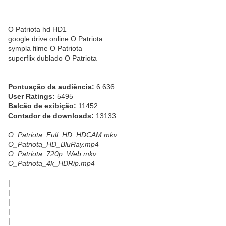
─────────────────────────────────
O Patriota hd HD1
google drive online O Patriota
sympla filme O Patriota
superflix dublado O Patriota
Pontuação da audiência:
6.636
User Ratings:
5495
Balcão de exibição:
11452
Contador de downloads:
13133
O_Patriota_Full_HD_HDCAM.mkv
O_Patriota_HD_BluRay.mp4
O_Patriota_720p_Web.mkv
O_Patriota_4k_HDRip.mp4
|
|
|
|
|